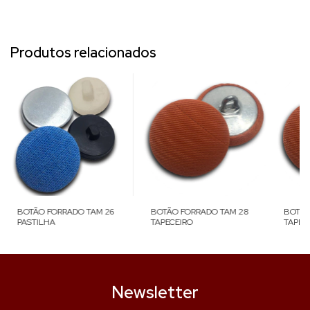
Produtos relacionados
BOTÃO FORRADO TAM 26
BOTÃO FORRADO TAM 28
BOTÃO
PASTILHA
TAPECEIRO
TAPEC
Newsletter