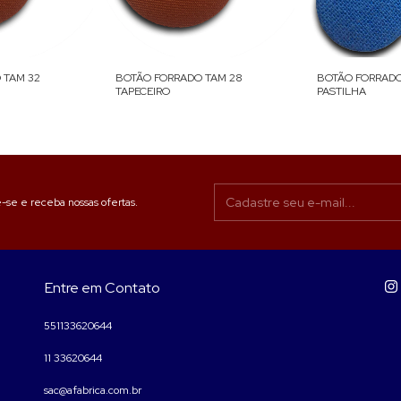
 TAM 32
BOTÃO FORRADO TAM 28
BOTÃO FORRADO
TAPECEIRO
PASTILHA
-se e receba nossas ofertas.
Entre em Contato
551133620644
11 33620644
sac@afabrica.com.br