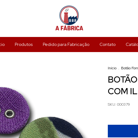
cio
Produtos
Pedido para Fabricação
Contato
Catál
Início
.
Botão For
BOTÃO
COM I
SKU:
000379