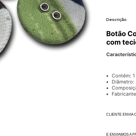
Descrição
Botão Co
com teci
Característi
Contém: 1
Diâmetro:
Composiçã
Fabricante
CLIENTE ENVIA
E ENVIAMOS A F