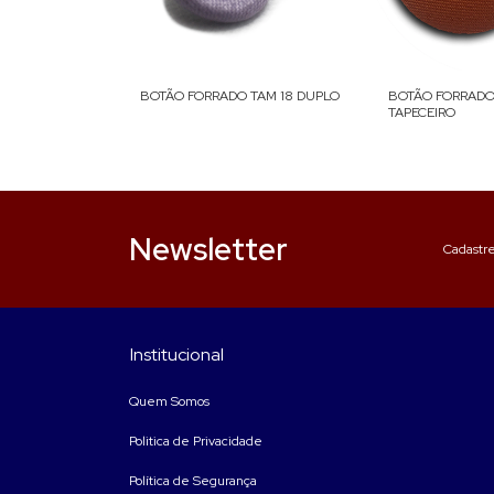
TAM 26 DUPLO
BOTÃO FORRADO TAM 18 DUPLO
BOTÃO FORRADO
TAPECEIRO
Newsletter
Cadastre
Institucional
Quem Somos
Politica de Privacidade
Política de Segurança