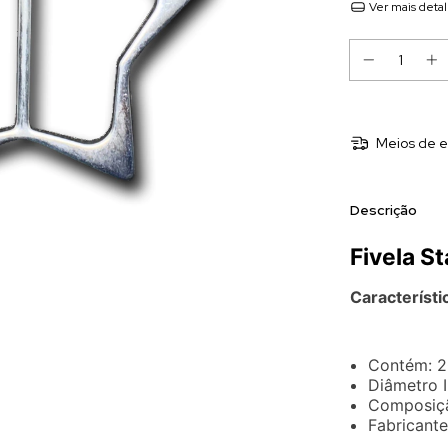
Ver mais deta
Meios de e
Descrição
Fivela St
Característi
Contém: 2
Diâmetro 
Composiçã
Fabricante