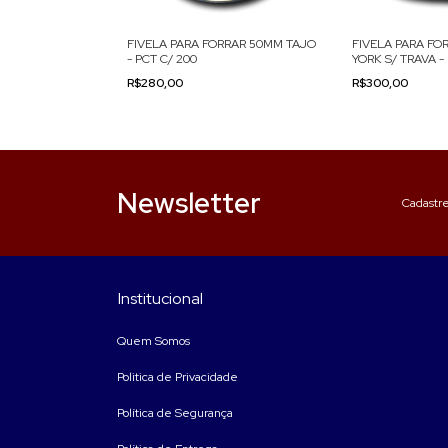
RRAR 50MM NEW
FIVELA PARA FORRAR 50MM TAJO
FIVELA PARA F
PCT C/ 200
- PCT C/ 200
YORK S/ TRAVA -
R$280,00
R$300,00
Newsletter
Cadastre
Institucional
Quem Somos
Politica de Privacidade
Política de Segurança