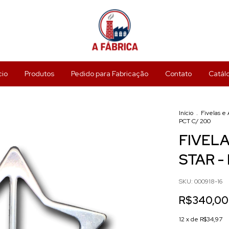
cio
Produtos
Pedido para Fabricação
Contato
Catál
Início
.
Fivelas e 
PCT C/ 200
FIVEL
STAR -
SKU:
000918-16
R$340,00
12
x de
R$34,97