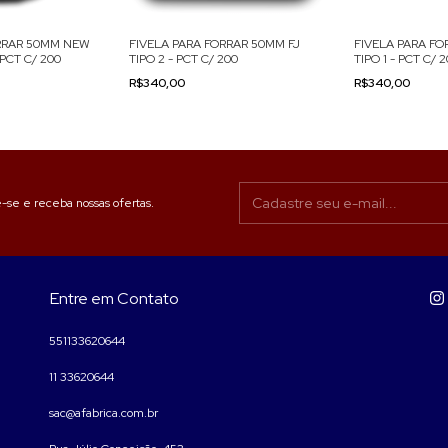
ORRAR 50MM NEW
FIVELA PARA FORRAR 50MM FJ
FIVELA PARA FO
 PCT C/ 200
TIPO 2 - PCT C/ 200
TIPO 1 - PCT C/ 
R$340,00
R$340,00
-se e receba nossas ofertas.
Entre em Contato
551133620644
11 33620644
sac@afabrica.com.br