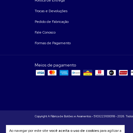
Política de Entrega
Trocas e Devoluções
Pedido de Fabricação
Fale Conosco
Formas de Pagamento
Meios de pagamento
Copyright A Fábrica de Botões e Aviamentos - 51032231000118 - 2026. Todos 
Ao navegar por este site
você aceita o uso de cookies
para agilizar a